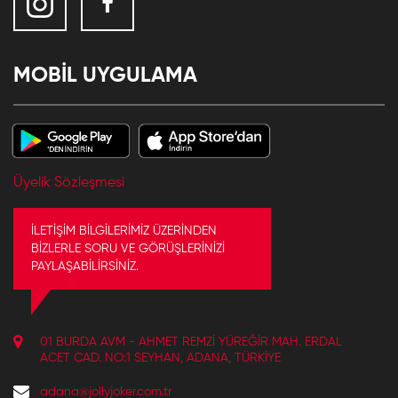
MOBİL UYGULAMA
Üyelik Sözleşmesi
İLETİŞİM BİLGİLERİMİZ ÜZERİNDEN
BİZLERLE SORU VE GÖRÜŞLERİNİZİ
PAYLAŞABİLİRSİNİZ.
01 BURDA AVM - AHMET REMZI YÜREĞIR MAH. ERDAL
ACET CAD. NO:1 SEYHAN, ADANA, TÜRKIYE
adana@jollyjoker.com.tr