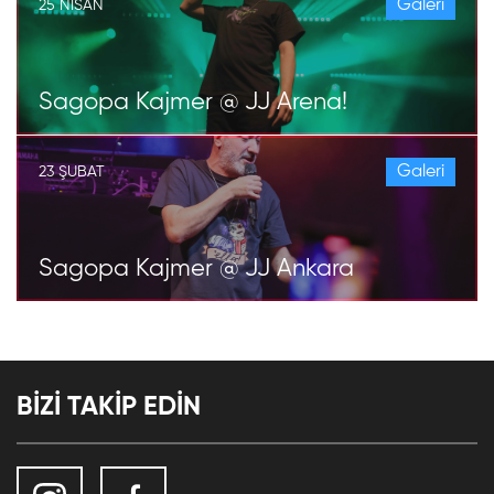
Galeri
25 NISAN
Sagopa Kajmer @ JJ Arena!
Galeri
23 ŞUBAT
Sagopa Kajmer @ JJ Ankara
BİZİ TAKİP EDİN