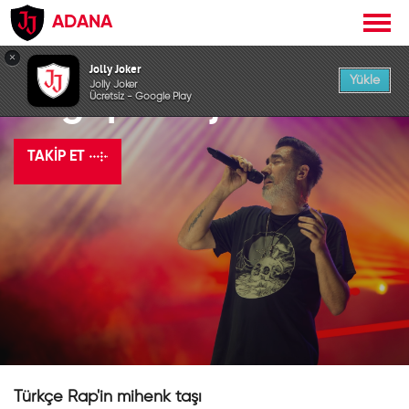
ADANA
×
Jolly Joker
Yükle
Jolly Joker
Sagopa Kajmer
Ücretsiz - Google Play
TAKIP ET
Türkçe Rap'in mihenk taşı