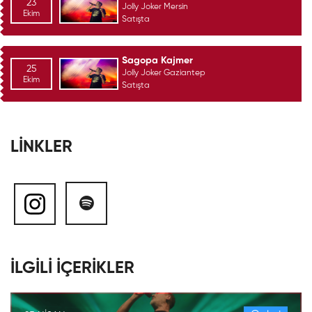
23
Jolly Joker Mersin
Ekim
Satışta
Sagopa Kajmer
25
Jolly Joker Gaziantep
Ekim
Satışta
LİNKLER
İLGİLİ İÇERİKLER