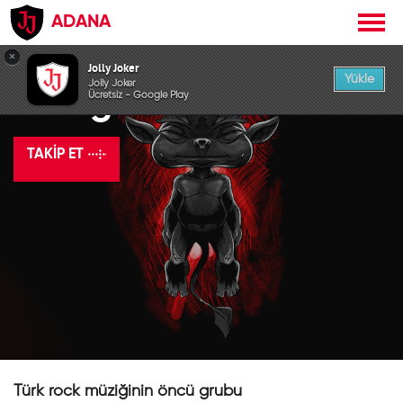
ADANA
×
Jolly Joker
Yükle
Jolly Joker
Manga
Ücretsiz - Google Play
TAKIP ET
Türk rock müziğinin öncü grubu