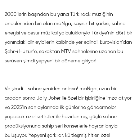
2000’lerin başından bu yana Türk rock müziğinin
öncülerinden biri olan maNga, sayısız hit şarkısı, sahne
enerjisi ve cesur müzikal yolculuklarıyla Türkiye'nin dört bir
yanındaki dinleyicilerin kalbinde yer edindi. Eurovision’dan
Şehr-i Hüzün’e, sokaktan MTV sahnelerine uzanan bu
serüven şimdi yepyeni bir döneme giriyor!
Ve şimdi... sahne yeniden onların! maNga, uzun bir
aradan sonra Jolly Joker ile özel bir işbirliğine imza atıyor
ve 2025’in son aylarında ilk günlerine göndermeler
yapacak özel setlistler ile hazırlanmış, güçlü sahne
prodüksiyonuna sahip seri konserlerle hayranlarıyla
buluşuyor. Yepyeni şarkılar, kültleşmiş hitler, özel