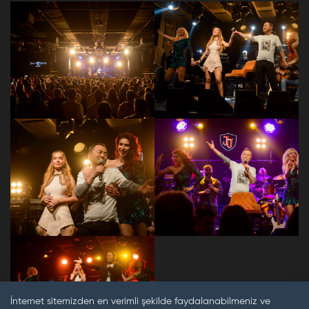
İnternet sitemizden en verimli şekilde faydalanabilmeniz ve