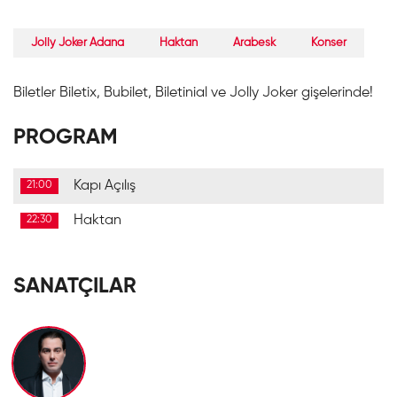
Jolly Joker Adana
Haktan
Arabesk
Konser
Biletler Biletix, Bubilet, Biletinial ve Jolly Joker gişelerinde!
PROGRAM
Kapı Açılış
21:00
Haktan
22:30
SANATÇILAR