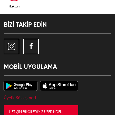
Haktan
BİZİ TAKİP EDİN
MOBİL UYGULAMA
Üyelik Sözleşmesi
İLETİŞİM BİLGİLERİMİZ ÜZERİNDEN